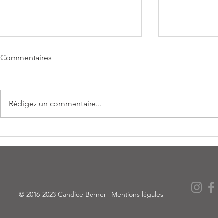
Commentaires
Rédigez un commentaire...
LE FRUIT DE L'ESPOIR de
Shooting C
Alain Williams
Printemps 2
© 2016-2023 Candice Berner |
Mentions légales