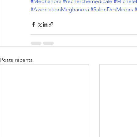
#Meghanora
#recherchemédicale
#Michèle
#AssociationMeghanora
#SalonDesMiroirs
Posts récents