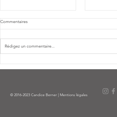
Commentaires
Rédigez un commentaire...
LE FRUIT DE L'ESPOIR de
Shooting C
Alain Williams
Printemps 2
© 2016-2023 Candice Berner |
Mentions légales